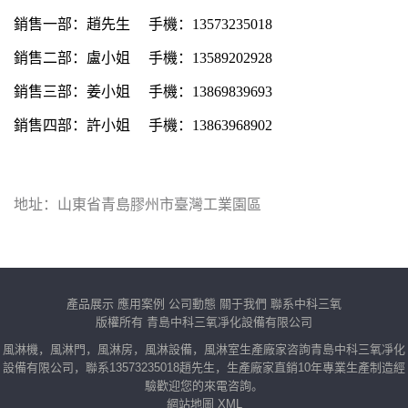
銷售一部：
趙先生
手機：13573235018
銷售二部：
盧小姐
手機：13589202928
銷售三部：
姜小姐
手機：13869839693
銷售四部：
許小姐
手機：13863968902
地址：山東省青島膠州市臺灣工業園區
產品展示
應用案例
公司動態
關于我們
聯系中科三氧
版權所有 青島中科三氧凈化設備有限公司
風淋機，風淋門，風淋房，風淋設備，風淋室生產廠家咨詢青島中科三氧凈化
設備有限公司，聯系13573235018趙先生，生產廠家直銷10年專業生產制造經
驗歡迎您的來電咨詢。
網站地圖
XML