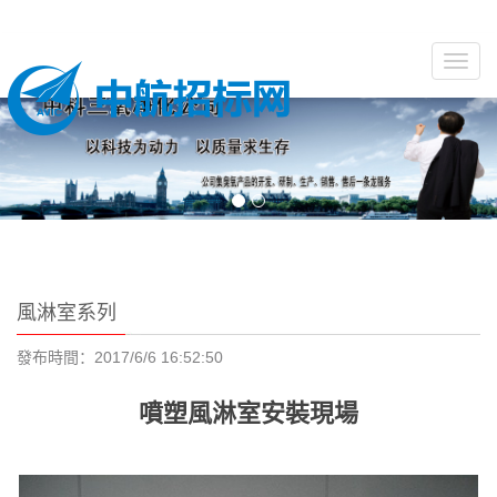
切
換
菜
單
風淋室系列
發布時間：2017/6/6 16:52:50
噴塑風淋室安裝現場